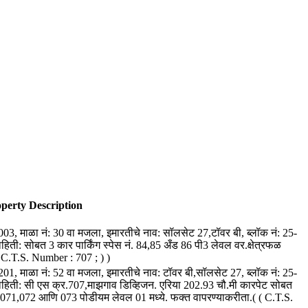
perty Description
 3003, माळा नं: 30 वा मजला, इमारतीचे नाव: सॉलसेट 27,टॉवर बी, ब्लॉक नं: 25-
िती: सोबत 3 कार पार्किंग स्पेस नं. 84,85 अँड 86 पी3 लेवल वर.क्षेत्रफळ
 ( C.T.S. Number : 707 ; ) )
 5201, माळा नं: 52 वा मजला, इमारतीचे नाव: टॉवर बी,सॉलसेट 27, ब्लॉक नं: 25-
ाहिती: सी एस क्र.707,माझगाव डिव्हिजन. एरिया 202.93 चौ.मी कारपेट सोबत
नं. 071,072 आणि 073 पोडीयम लेवल 01 मध्ये. फक्त वापरण्याकरीता.( ( C.T.S.