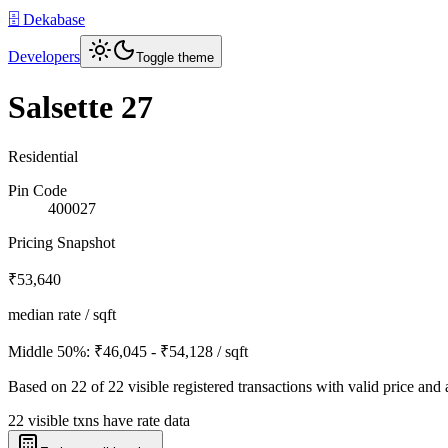
🗄️ Dekabase
Developers
Toggle theme
Salsette 27
Residential
Pin Code
400027
Pricing Snapshot
₹53,640
median rate / sqft
Middle 50%:
₹46,045 - ₹54,128
/ sqft
Based on
22
of
22
visible registered transactions with valid price and 
22 visible txns have rate data