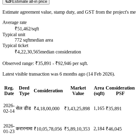
Estimate all-in price
Estimate agreement value, stamp duty, and GST from the project's medi
Average rate
₹51,462/sqft
Typical unit
772 sqft
median area
Typical ticket
₹4,22,30,565
median consideration
Observed range:
₹35,891 - ₹92,946
per sqft.
Latest visible transaction was 6 months ago (14 Feb 2026).
Reg.
Deed
Market
Area
Consideration
Consideration
Date
Type
Value
(sqft)
PSF
2026-
सेल डीड
1,165
₹4,18,00,000
₹3,43,25,898
₹35,891
02-14
2026-
करारनामा
2,184
₹10,05,78,056
₹5,89,10,353
₹46,045
01-23