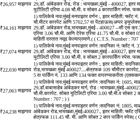
माझगाव
29,डॉ. आंबेडकर रोड, रोड : भायखळा,मुंबई - 400027, इतर म
₹26,957
युटीलिटी एरिया 4.08 चौ.मी. व सोबत 4 कारपार्किंग स्पेस. फक
1) पालिकेचे नाव:मुंबई मनपाइतर वर्णन :, इतर माहिती: फ्लॅट न
चौ.मीटर कारपेट आणि 5702,57 वा पेंटहाऊस(अप्पर ड्युप्लेक
माझगाव
29,डॉ. आंबेडकर रोड,भायखळा,मुंबई - 400027 --सी एस क्र.
₹34,161
एरिया 3.06 चौ.मी. आणि टेरेस एरिया 41.75 चौ.मी. व सोबत 05 
माहिती दस्तात नमूद केल्याप्रमाणे.( ( C.T.S. Number : 707 ;
1) पालिकेचे नाव:मुंबई मनपाइतर वर्णन :सदनिका नं: फ्लॅट नं.
माझगाव
29,डॉ. आंबेडकर रोड, रोड : भायखळा,मुंबई - 400027, इतर म
₹27,074
युटीलिटी एरिया 3.00 चौ.मी. व सोबत 2 कारपार्किंग स्पेस. फक
1) पालिकेचे नाव:मुंबई मनपाइतर वर्णन :, इतर माहिती: सदन
माझगाव
रोड,भायखळा मुंबई 400027....क्षेत्रफळ 109 चौमीटर कारपेट,
₹22,030
5 वा पाक‍िँग नं. 133 आण‍ि 134 फक्त वापरण्याकरीता (एक्सक्ल्
1) पालिकेचे नाव:मुंबई मनपाइतर वर्णन :सदनिका नं: 1605, मा
29,डॉ.बाबासाहेब आंबेडकर मार्ग, रोड : भायखळा,मुंबई–40002
माझगाव
₹27,063
चौ.मी.कारपेट. सोबत युटिलिटी एरिया 3.00 चौ.मी.व सोबत 2 कार
Number : 707 ; ) )
1) पालिकेचे नाव:मुंबई मनपाइतर वर्णन :सदनिका नं: 1805, मा
माझगाव
आंबेडकर रोड,भायखळा,मुंबई-400027., इतर माहिती: फ्लॅट एरिय
₹24,238
क्षेत्रफळ 111.45 चौ. मी. आणि सोबत 2 कार पार्किंग स्पेस( (